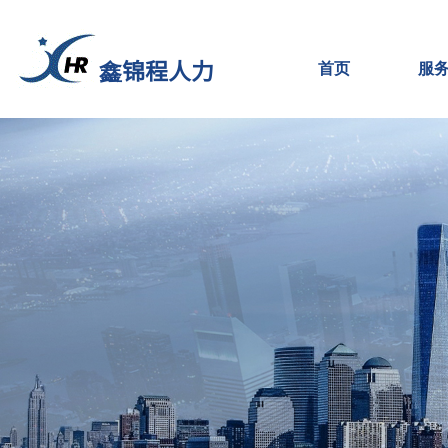
鑫锦程人力
首页
服